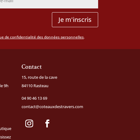
Je m'inscris
que de confidentialité des données personnelles
.
Contact
15, route de la cave
de 9h
84110 Rasteau
04 90 46 13 69
contact@coteauxdestravers.com
utique
isissez