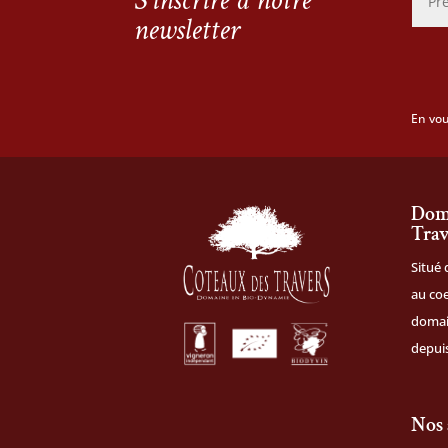
S'inscrire à notre
newsletter
En vou
Doma
Trav
Situé 
au coe
domai
depuis
Nos 