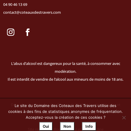
04 90 46 13 69
contact@coteauxdestravers.com
L’abus d’alcool est dangereux pour la santé, à consommer avec
modération.
Il est interdit de vendre de l’alcool aux mineurs de moins de 18 ans.
Domaine des Coteaux des Travers © 2021 |
Mentions légales et
Le site du Domaine des Coteaux des Travers utilise des
cookies à des fins de statistiques anonymes de fréquentation.
données personnelles
|
CGV
|
CGU
Acceptez-vous la création de ces cookies ?
Oui
Non
Info
Site réalisé par Romain fayol et
Alizés online