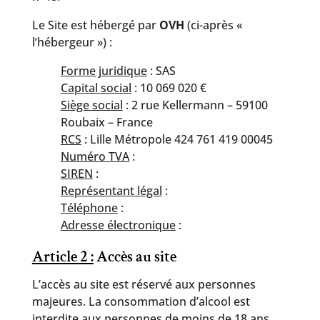
Le Site est hébergé par
OVH
(ci-après «
l’hébergeur ») :
Forme juridique
: SAS
Capital social
: 10 069 020 €
Siège social
: 2 rue Kellermann – 59100
Roubaix – France
RCS
: Lille Métropole 424 761 419 00045
Numéro TVA
:
SIREN
:
Représentant légal
:
Téléphone
:
Adresse électronique
:
Article 2 :
Accès au site
L’accès au site est réservé aux personnes
majeures. La consommation d’alcool est
interdite aux personnes de moins de 18 ans.