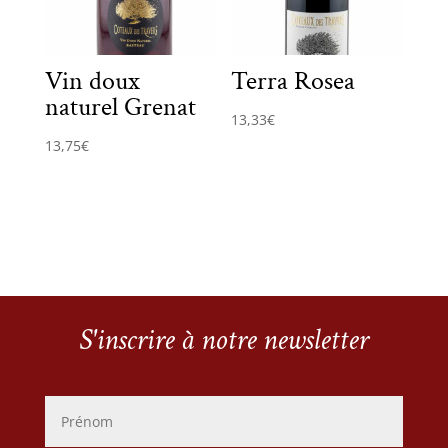
Vin doux
Terra Rosea
naturel Grenat
13,33
€
13,75
€
S'inscrire à notre newsletter