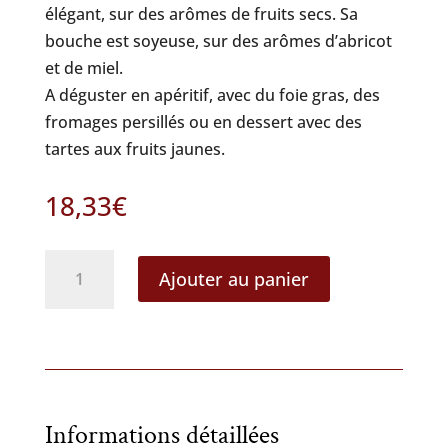
élégant, sur des arômes de fruits secs. Sa
bouche est soyeuse, sur des arômes d’abricot
et de miel.
A déguster en apéritif, avec du foie gras, des
fromages persillés ou en dessert avec des
tartes aux fruits jaunes.
18,33
€
quantité
Ajouter au panier
de
Vin
doux
naturel
ambré
2021
Informations détaillées