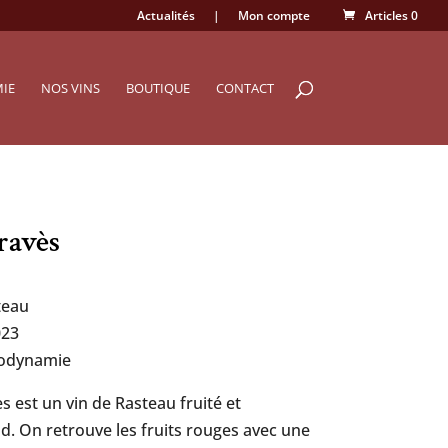
Actualités
|
Mon compte
Articles 0
MIE
NOS VINS
BOUTIQUE
CONTACT
ravès
teau
023
iodynamie
s est un vin de Rasteau fruité et
. On retrouve les fruits rouges avec une