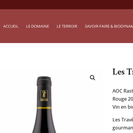
ACCUEIL
LE DOMAINE
LE TERROIR
SAVOIR-FAIRE & BIODYNA
Les T
AOC Ras
Rouge 2
Vin en b
Les Travè
gourmand