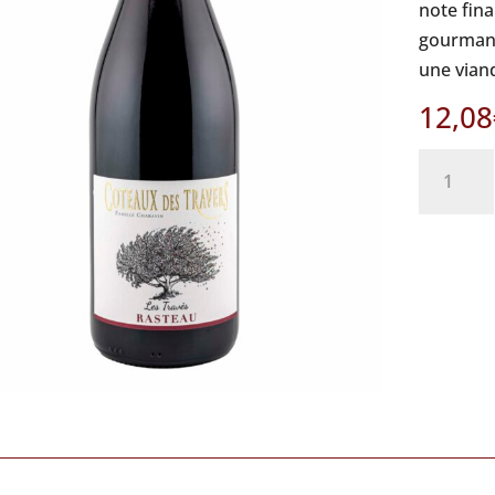
note fina
gourmand,
une vian
12,08
quantité
de
Les
Travès