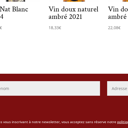
’Nat Blanc
Vin doux naturel
Vin do
4
ambré 2021
ambré 
€
18,33
€
22,08
€
s vous inscrivant à notre newsletter, vous acceptez sans réserve notre
politi