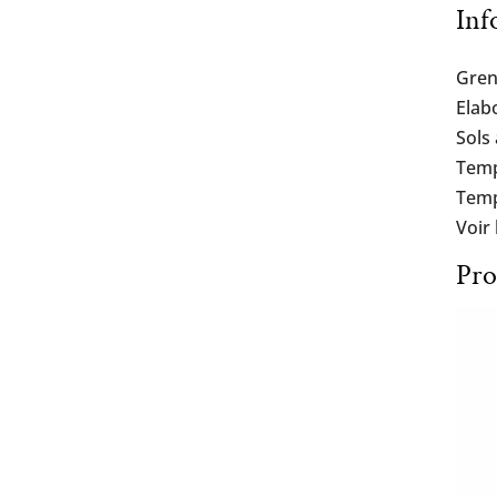
Inf
Gren
Elab
Sols
Temp
Temp
Voir
Pro