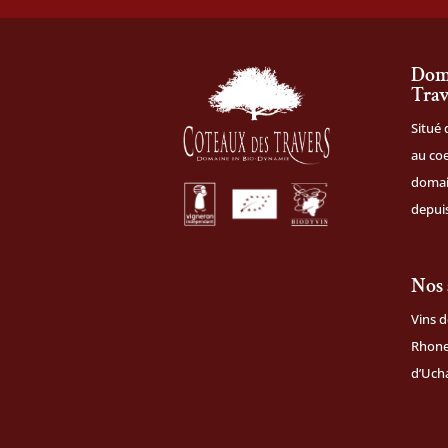
Doma
Trav
Situé 
au coe
domai
depuis
Nos 
Vins d
Rhone,
d’Uch