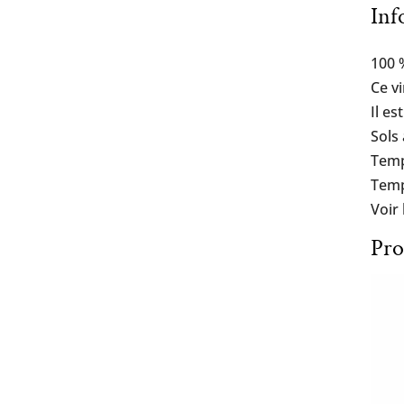
Inf
100 
Ce v
Il e
Sols
Temp
Temp
Voir
Pro