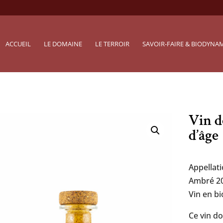
ACCUEIL
LE DOMAINE
LE TERROIR
SAVOIR-FAIRE & BIODYNA
Vin d
d’âge
Appellat
Ambré 2
Vin en b
Ce vin do