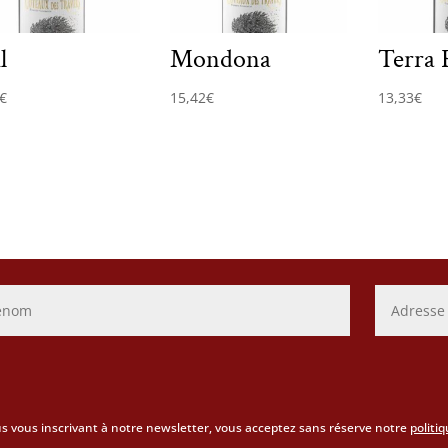
l
Mondona
Terra 
€
15,42
€
13,33
€
s vous inscrivant à notre newsletter, vous acceptez sans réserve notre
politi