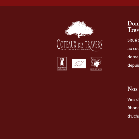
Doma
Trav
Situé 
au coe
domai
depuis
Nos 
Vins d
Rhone,
d’Uch