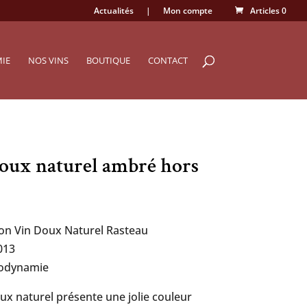
Actualités
|
Mon compte
Articles 0
MIE
NOS VINS
BOUTIQUE
CONTACT
oux naturel ambré hors
ion Vin Doux Naturel Rasteau
013
iodynamie
ux naturel présente une jolie couleur