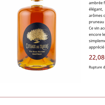
ambrée f
élégant, 
arômes d
pruneau à
Ce vin a
encore le
simplemen
apprécié 
22,08
Rupture d