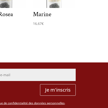
Rosea
Marine
16,67
€
Je m'inscris
que de confidentialité des données personnelles
.